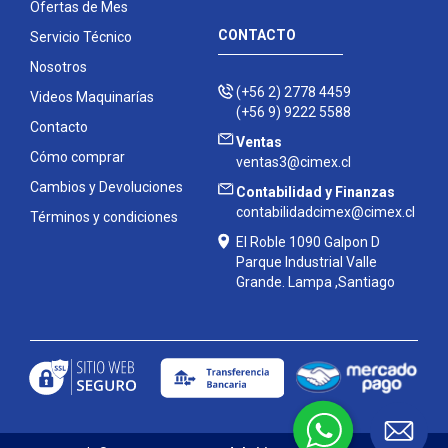
Ofertas de Mes
CONTACTO
Servicio Técnico
Nosotros
(+56 2) 2778 4459
Videos Maquinarías
(+56 9) 9222 5588
Contacto
Ventas
Cómo comprar
ventas3@cimex.cl
Cambios y Devoluciones
Contabilidad y Finanzas
contabilidadcimex@cimex.cl
Términos y condiciones
El Roble 1090 Galpon D
Parque Industrial Valle
Grande. Lampa ,Santiago
Contáctanos