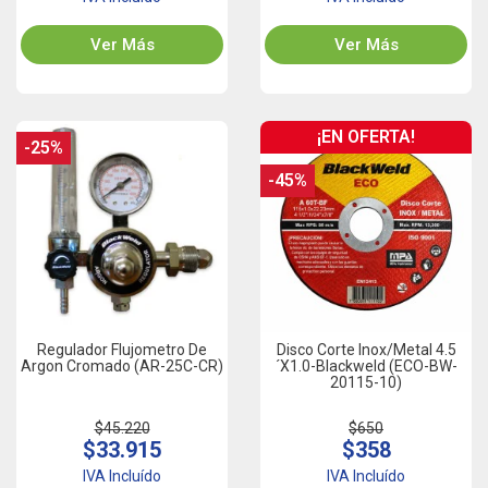
Ver Más
Ver Más
¡EN OFERTA!
-25%
-45%
Regulador Flujometro De
Disco Corte Inox/Metal 4.5
Argon Cromado (AR-25C-CR)
´x1.0-Blackweld (ECO-BW-
20115-10)
$45.220
$650
$33.915
$358
IVA Incluído
IVA Incluído