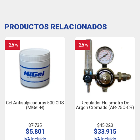
PRODUCTOS RELACIONADOS
-25%
-25%
Gel Antisalpicaduras 500 GRS
Regulador Flujometro De
(MIGel-N)
Argon Cromado (AR-25C-CR)
$7.735
$45.220
$5.801
$33.915
IVA Incluído
IVA Incluído