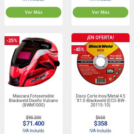
Ver Más
Ver Más
¡EN OFERTA!
-25%
-45%
Mascara Fotosensible
Disco Corte Inox/Metal 4.5
Blackweld Diseño Vulcano
´x1.0-Blackweld (ECO-BW-
(BWM1000)
20115-10)
$95.200
$650
$71.400
$358
IVA Incluído
IVA Incluído