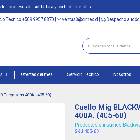
 los procesos de soldadura y corte de metales
cio Técnico
+569 9957 8870
|
ventas3@cimex.cl
|
Despacho a todo 
as
Ofertas del mes
Servicio Técnico
Nosotros
Tregaskiss 400A. (405-60)
Cuello Mig BLACK
400A. (405-60)
Productos e insumos Blackw
SKU
405-60