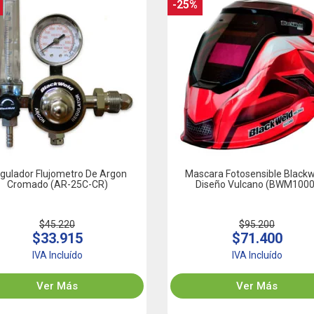
-25%
gulador Flujometro De Argon
Mascara Fotosensible Black
Cromado (AR-25C-CR)
Diseño Vulcano (BWM1000
$45.220
$95.200
$33.915
$71.400
IVA Incluído
IVA Incluído
Ver Más
Ver Más