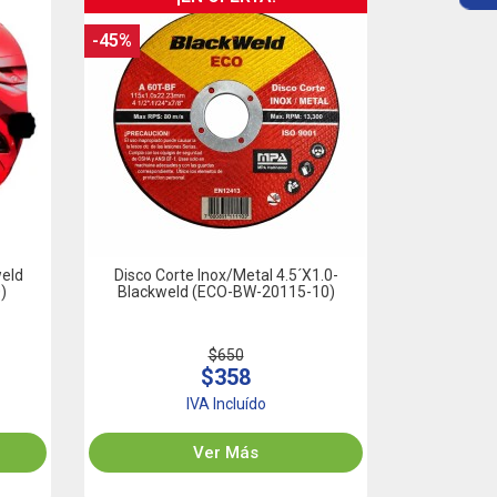
-45%
weld
Disco Corte Inox/Metal 4.5´x1.0-
)
Blackweld (ECO-BW-20115-10)
$650
$358
IVA Incluído
Ver Más