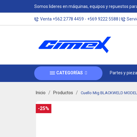
Somos lideres en máquinas, equipos y repuestos para
Venta
+562 2778 4459
-
+569 9222 5588
|
Servi
CATEGORÍAS
Partes y piez
Inicio
Productos
Cuello Mig BLACKWELD MODELO 
-25%