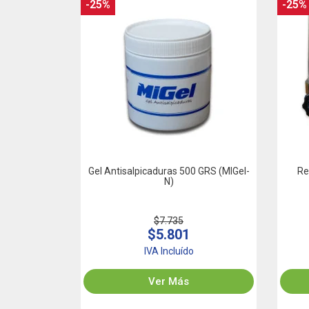
-25%
-25%
Gel Antisalpicaduras 500 GRS (MIGel-
Re
N)
$7.735
$5.801
IVA Incluído
Ver Más