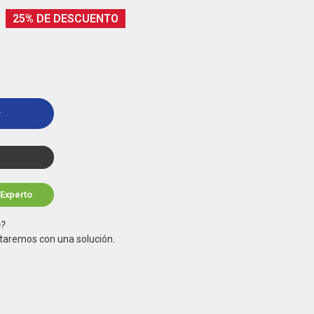
25% DE DESCUENTO
r
 Experto
a?
taremos con una solución.