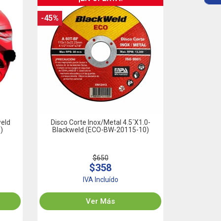
-45%
weld
Disco Corte Inox/Metal 4.5´x1.0-
)
Blackweld (ECO-BW-20115-10)
$650
$358
IVA Incluído
Ver Más