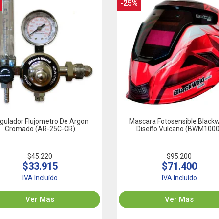
-25%
gulador Flujometro De Argon
Mascara Fotosensible Black
Cromado (AR-25C-CR)
Diseño Vulcano (BWM1000
$45.220
$95.200
$33.915
$71.400
IVA Incluído
IVA Incluído
Ver Más
Ver Más