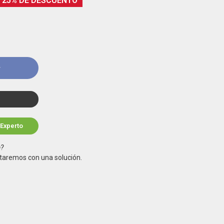
25% DE DESCUENTO
r
 Experto
a?
taremos con una solución.