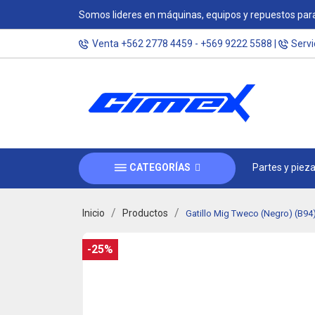
Somos lideres en máquinas, equipos y repuestos para
Venta
+562 2778 4459
-
+569 9222 5588
|
Servi
CATEGORÍAS
Partes y piez
Inicio
Productos
Gatillo Mig Tweco (Negro) (B94
-25%