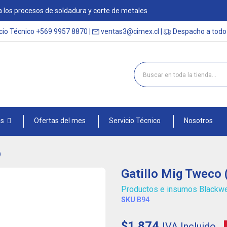
 los procesos de soldadura y corte de metales
cio Técnico
+569 9957 8870
|
ventas3@cimex.cl
|
Despacho a todo 
as
Ofertas del mes
Servicio Técnico
Nosotros
)
Gatillo Mig Tweco 
Productos e insumos Blackw
SKU
B94
$1.874
IVA Incluido