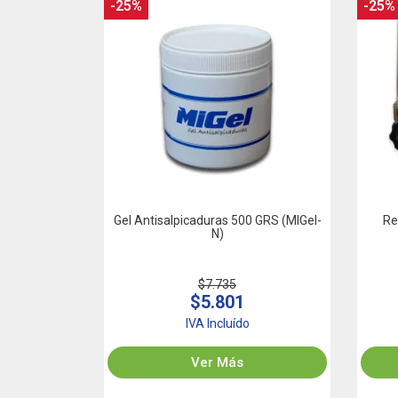
-25%
-25%
Gel Antisalpicaduras 500 GRS (MIGel-
Re
N)
$7.735
$5.801
IVA Incluído
Ver Más