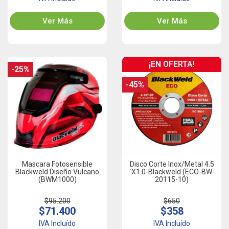
Ver Más
Ver Más
¡EN OFERTA!
-25%
-45%
Mascara Fotosensible
Disco Corte Inox/Metal 4.5
Blackweld Diseño Vulcano
´x1.0-Blackweld (ECO-BW-
(BWM1000)
20115-10)
$95.200
$650
$71.400
$358
IVA Incluído
IVA Incluído