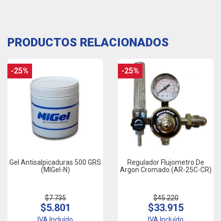
PRODUCTOS RELACIONADOS
-25%
-25%
Gel Antisalpicaduras 500 GRS
Regulador Flujometro De
(MIGel-N)
Argon Cromado (AR-25C-CR)
$7.735
$45.220
$5.801
$33.915
IVA Incluído
IVA Incluído