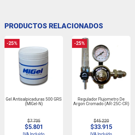
PRODUCTOS RELACIONADOS
-25%
-25%
Gel Antisalpicaduras 500 GRS
Regulador Flujometro De
(MIGel-N)
Argon Cromado (AR-25C-CR)
$7.735
$45.220
$5.801
$33.915
IVA Incluído
IVA Incluído