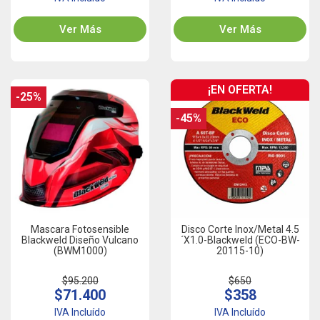
Ver Más
Ver Más
¡EN OFERTA!
-25%
-45%
Mascara Fotosensible
Disco Corte Inox/Metal 4.5
Blackweld Diseño Vulcano
´x1.0-Blackweld (ECO-BW-
(BWM1000)
20115-10)
$95.200
$650
$71.400
$358
IVA Incluído
IVA Incluído