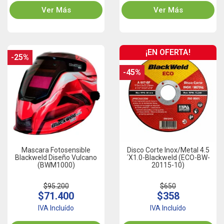
Ver Más
Ver Más
¡EN OFERTA!
-25%
-45%
Mascara Fotosensible
Disco Corte Inox/Metal 4.5
Blackweld Diseño Vulcano
´x1.0-Blackweld (ECO-BW-
(BWM1000)
20115-10)
$95.200
$650
$71.400
$358
IVA Incluído
IVA Incluído