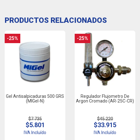
PRODUCTOS RELACIONADOS
-25%
-25%
Gel Antisalpicaduras 500 GRS
Regulador Flujometro De
(MIGel-N)
Argon Cromado (AR-25C-CR)
$7.735
$45.220
$5.801
$33.915
IVA Incluído
IVA Incluído