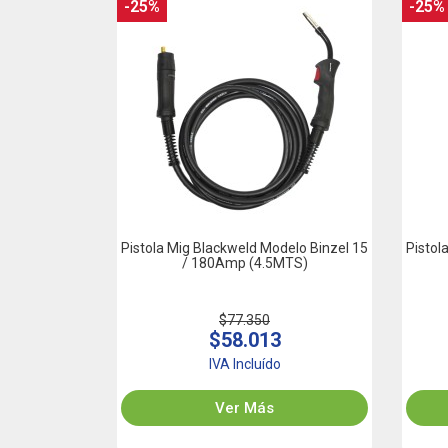
-25%
-25%
Pistola Mig Blackweld Modelo Binzel 15
Pistol
/ 180Amp (4.5MTS)
$77.350
$58.013
IVA Incluído
Ver Más