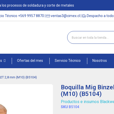
 los procesos de soldadura y corte de metales
cio Técnico
+569 9957 8870
|
ventas3@cimex.cl
|
Despacho a todo 
as
Ofertas del mes
Servicio Técnico
Nosotros
502T 2,8 mm (M10) (B5104)
Boquilla Mig Binze
(M10) (B5104)
Productos e insumos Blackw
SKU
B5104