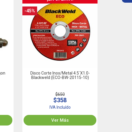
-45%
gon
Disco Corte Inox/Metal 4.5´x1.0-
Blackweld (ECO-BW-20115-10)
$650
$358
IVA Incluído
Ver Más