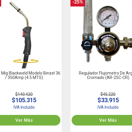
-25%
a Mig Blackweld Modelo Binzel 36
Regulador Flujometro De Ar
/ 350Amp (4.5 MTS)
Cromado (AR-25C-CR)
$140.420
$45.220
$105.315
$33.915
IVA Incluído
IVA Incluído
Ver Más
Ver Más