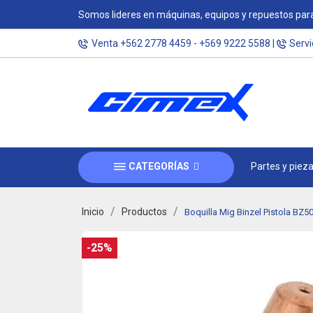
Somos lideres en máquinas, equipos y repuestos para
Venta
+562 2778 4459
-
+569 9222 5588
|
Servi
CATEGORÍAS
Partes y piez
Inicio
Productos
Boquilla Mig Binzel Pistola BZ
-25%