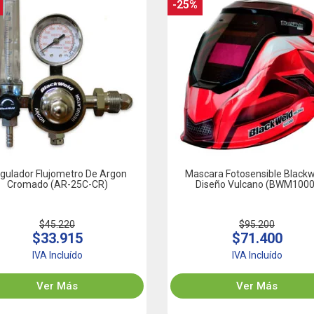
-25%
gulador Flujometro De Argon
Mascara Fotosensible Black
Cromado (AR-25C-CR)
Diseño Vulcano (BWM1000
$45.220
$95.200
$33.915
$71.400
IVA Incluído
IVA Incluído
Ver Más
Ver Más