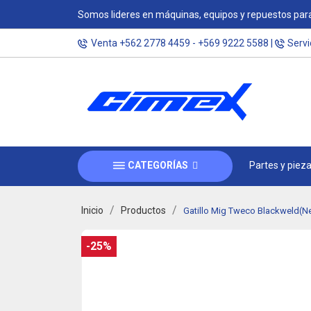
Somos lideres en máquinas, equipos y repuestos para
Venta
+562 2778 4459
-
+569 9222 5588
|
Servi
CATEGORÍAS
Partes y piez
Inicio
Productos
Gatillo Mig Tweco Blackweld(N
-25%