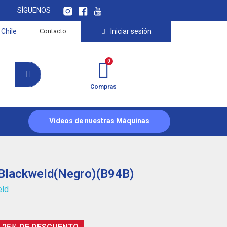
SÍGUENOS
Chile
Contacto
Iniciar sesión
Compras
Vídeos de nuestras Máquinas
 Blackweld(Negro)(B94B)
eld