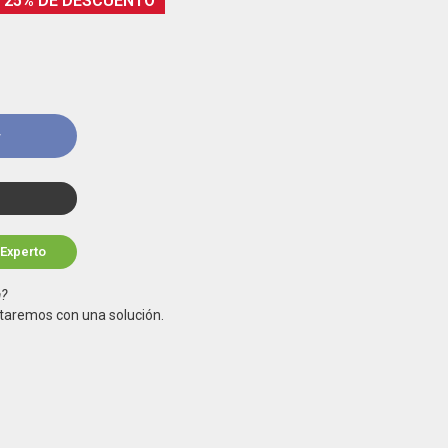
25% DE DESCUENTO
r
 Experto
a?
taremos con una solución.