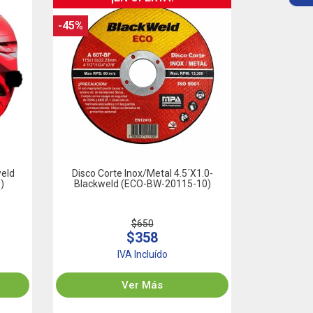
-45%
weld
Disco Corte Inox/Metal 4.5´x1.0-
)
Blackweld (ECO-BW-20115-10)
$650
$358
IVA Incluído
Ver Más