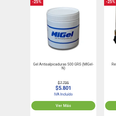
-25%
-25%
Gel Antisalpicaduras 500 GRS (MIGel-
Re
N)
$7.735
$5.801
IVA Incluído
Ver Más