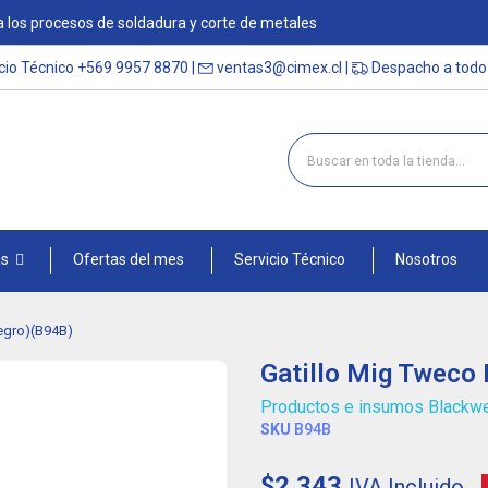
 los procesos de soldadura y corte de metales
cio Técnico
+569 9957 8870
|
ventas3@cimex.cl
|
Despacho a todo 
as
Ofertas del mes
Servicio Técnico
Nosotros
egro)(B94B)
Gatillo Mig Tweco
Productos e insumos Blackw
SKU
B94B
$2.343
IVA Incluido