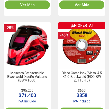
Ver Más
Ver Más
¡EN OFERTA!
-25%
-45%
Mascara Fotosensible
Disco Corte Inox/Metal 4.5
Blackweld Diseño Vulcano
´x1.0-Blackweld (ECO-BW-
(BWM1000)
20115-10)
$95.200
$650
$71.400
$358
IVA Incluído
IVA Incluído