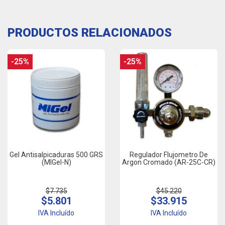
PRODUCTOS RELACIONADOS
-25%
-25%
Gel Antisalpicaduras 500 GRS
Regulador Flujometro De
(MIGel-N)
Argon Cromado (AR-25C-CR)
$7.735
$45.220
$5.801
$33.915
IVA Incluído
IVA Incluído