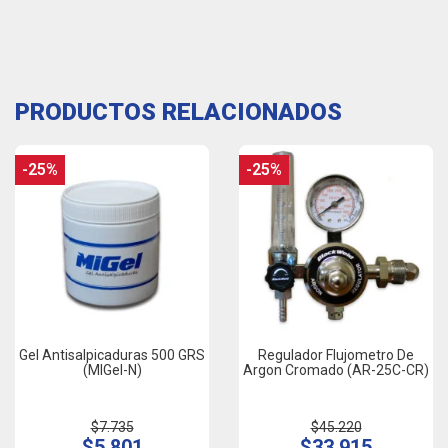
PRODUCTOS RELACIONADOS
-25%
-25%
Gel Antisalpicaduras 500 GRS
Regulador Flujometro De
(MIGel-N)
Argon Cromado (AR-25C-CR)
$7.735
$45.220
$5.801
$33.915