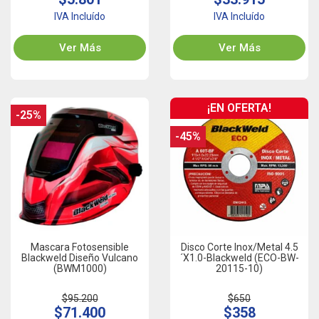
IVA Incluído
IVA Incluído
Ver Más
Ver Más
¡EN OFERTA!
-25%
-45%
Mascara Fotosensible
Disco Corte Inox/Metal 4.5
Blackweld Diseño Vulcano
´x1.0-Blackweld (ECO-BW-
(BWM1000)
20115-10)
$95.200
$650
$71.400
$358