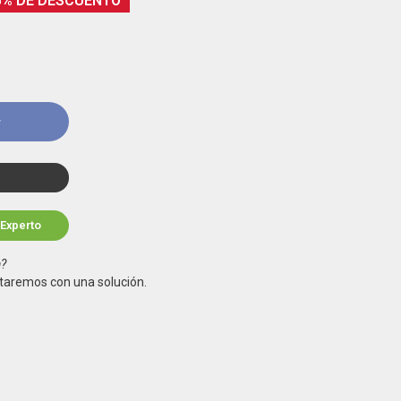
5% DE DESCUENTO
r
 Experto
a?
taremos con una solución.