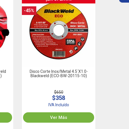
-45%
weld
Disco Corte Inox/Metal 4.5´x1.0-
)
Blackweld (ECO-BW-20115-10)
$650
$358
IVA Incluído
Ver Más