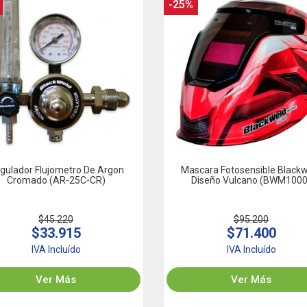
-25%
gulador Flujometro De Argon
Mascara Fotosensible Black
Cromado (AR-25C-CR)
Diseño Vulcano (BWM1000
$45.220
$95.200
$33.915
$71.400
IVA Incluído
IVA Incluído
Ver Más
Ver Más