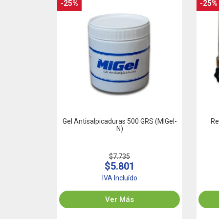
-25%
-25%
Gel Antisalpicaduras 500 GRS (MIGel-
Re
N)
$7.735
$5.801
IVA Incluído
Ver Más