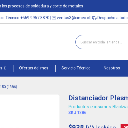
 los procesos de soldadura y corte de metales
cio Técnico
+569 9957 8870
|
ventas3@cimex.cl
|
Despacho a todo 
as
Ofertas del mes
Servicio Técnico
Nosotros
150 (1386)
Distanciador Plas
Productos e insumos Blackw
SKU
1386
$938
IVA Incluido