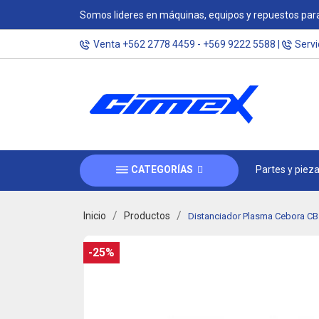
Somos lideres en máquinas, equipos y repuestos para
Venta
+562 2778 4459
-
+569 9222 5588
|
Servi
CATEGORÍAS
Partes y piez
Inicio
Productos
Distanciador Plasma Cebora CB
-25%