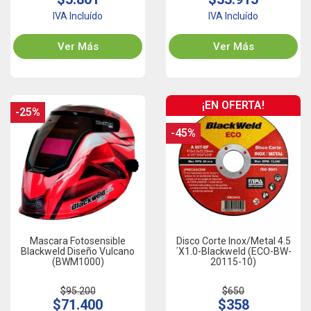
IVA Incluído
IVA Incluído
Ver Más
Ver Más
¡EN OFERTA!
-25%
-45%
Mascara Fotosensible
Disco Corte Inox/Metal 4.5
Blackweld Diseño Vulcano
´x1.0-Blackweld (ECO-BW-
(BWM1000)
20115-10)
$95.200
$650
$71.400
$358