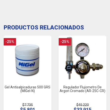
PRODUCTOS RELACIONADOS
-25%
-25%
Gel Antisalpicaduras 500 GRS
Regulador Flujometro De
(MIGel-N)
Argon Cromado (AR-25C-CR)
$7.735
$45.220
$5.801
$33.915