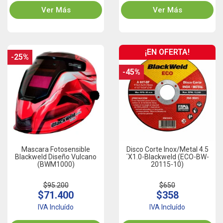
Ver Más
Ver Más
¡EN OFERTA!
-25%
-45%
Mascara Fotosensible
Disco Corte Inox/Metal 4.5
Blackweld Diseño Vulcano
´x1.0-Blackweld (ECO-BW-
(BWM1000)
20115-10)
$95.200
$650
$71.400
$358
IVA Incluído
IVA Incluído