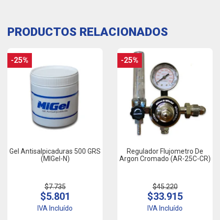
PRODUCTOS RELACIONADOS
-25%
-25%
Gel Antisalpicaduras 500 GRS
Regulador Flujometro De
(MIGel-N)
Argon Cromado (AR-25C-CR)
$7.735
$45.220
$5.801
$33.915
IVA Incluído
IVA Incluído