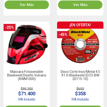
Ver Más
Ver Más
¡EN OFERTA!
-25%
-45%
Mascara Fotosensible
Disco Corte Inox/Metal 4.5
Blackweld Diseño Vulcano
´x1.0-Blackweld (ECO-BW-
(BWM1000)
20115-10)
$95.200
$650
$71.400
$358
IVA Incluído
IVA Incluído