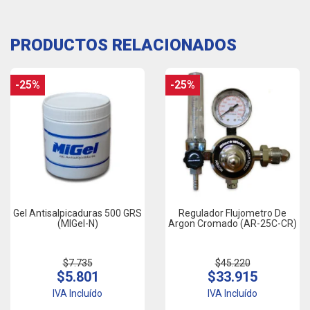
PRODUCTOS RELACIONADOS
-25%
-25%
Gel Antisalpicaduras 500 GRS
Regulador Flujometro De
(MIGel-N)
Argon Cromado (AR-25C-CR)
$7.735
$45.220
$5.801
$33.915
IVA Incluído
IVA Incluído