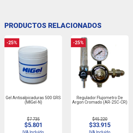
PRODUCTOS RELACIONADOS
-25%
-25%
Gel Antisalpicaduras 500 GRS
Regulador Flujometro De
(MIGel-N)
Argon Cromado (AR-25C-CR)
$7.735
$45.220
$5.801
$33.915
IVA Incluído
IVA Incluído