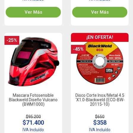
Ver Más
Ver Más
¡EN OFERTA!
-25%
-45%
Mascara Fotosensible
Disco Corte Inox/Metal 4.5
Blackweld Diseño Vulcano
´x1.0-Blackweld (ECO-BW-
(BWM1000)
20115-10)
$95.200
$650
$71.400
$358
IVA Incluído
IVA Incluído