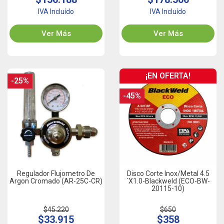
IVA Incluído
IVA Incluído
Ver Más
Ver Más
¡EN OFERTA!
-25%
-45%
Regulador Flujometro De
Disco Corte Inox/Metal 4.5
Argon Cromado (AR-25C-CR)
´x1.0-Blackweld (ECO-BW-
20115-10)
$45.220
$650
$33.915
$358