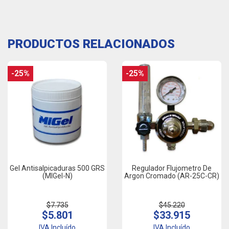
PRODUCTOS RELACIONADOS
-25%
-25%
Gel Antisalpicaduras 500 GRS
Regulador Flujometro De
(MIGel-N)
Argon Cromado (AR-25C-CR)
$7.735
$45.220
$5.801
$33.915
IVA Incluído
IVA Incluído