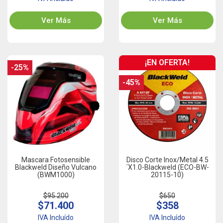
Ver Más
Ver Más
¡EN OFERTA!
-25%
-45%
Mascara Fotosensible
Disco Corte Inox/Metal 4.5
Blackweld Diseño Vulcano
´x1.0-Blackweld (ECO-BW-
(BWM1000)
20115-10)
$95.200
$650
$71.400
$358
IVA Incluído
IVA Incluído