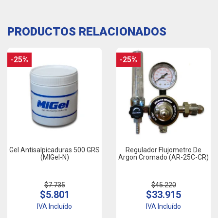
PRODUCTOS RELACIONADOS
-25%
-25%
Gel Antisalpicaduras 500 GRS
Regulador Flujometro De
(MIGel-N)
Argon Cromado (AR-25C-CR)
$7.735
$45.220
$5.801
$33.915
IVA Incluído
IVA Incluído