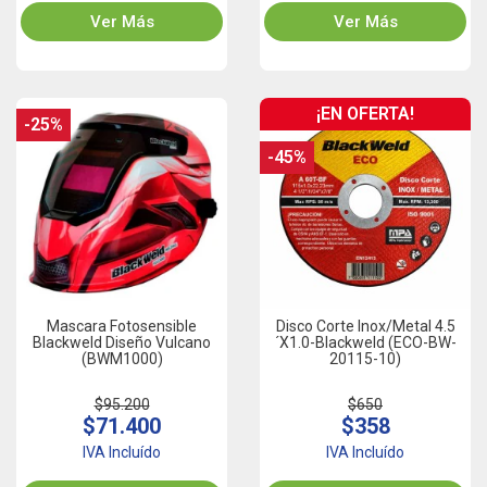
Ver Más
Ver Más
¡EN OFERTA!
-25%
-45%
Mascara Fotosensible
Disco Corte Inox/Metal 4.5
Blackweld Diseño Vulcano
´x1.0-Blackweld (ECO-BW-
(BWM1000)
20115-10)
$95.200
$650
$71.400
$358
IVA Incluído
IVA Incluído