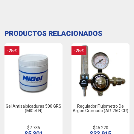
PRODUCTOS RELACIONADOS
-25%
-25%
Gel Antisalpicaduras 500 GRS
Regulador Flujometro De
(MIGel-N)
Argon Cromado (AR-25C-CR)
$7.735
$45.220
$5.801
$33.915