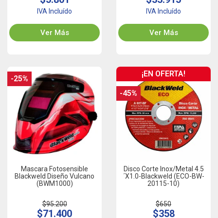
IVA Incluído
IVA Incluído
Ver Más
Ver Más
¡EN OFERTA!
-25%
-45%
Mascara Fotosensible
Disco Corte Inox/Metal 4.5
Blackweld Diseño Vulcano
´x1.0-Blackweld (ECO-BW-
(BWM1000)
20115-10)
$95.200
$650
$71.400
$358