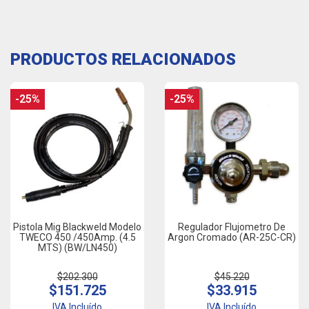
PRODUCTOS RELACIONADOS
-25%
-25%
Pistola Mig Blackweld Modelo
Regulador Flujometro De
TWECO 450 /450Amp. (4.5
Argon Cromado (AR-25C-CR)
MTS) (BW/LN450)
$202.300
$45.220
$151.725
$33.915
IVA Incluído
IVA Incluído