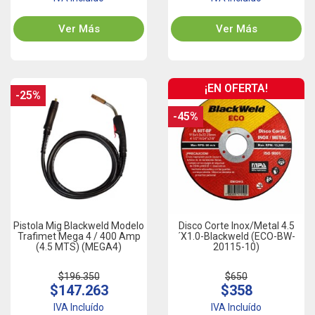
Ver Más
Ver Más
¡EN OFERTA!
-25%
-45%
Pistola Mig Blackweld Modelo
Disco Corte Inox/Metal 4.5
Trafimet Mega 4 / 400 Amp
´x1.0-Blackweld (ECO-BW-
(4.5 MTS) (MEGA4)
20115-10)
$196.350
$650
$147.263
$358
IVA Incluído
IVA Incluído