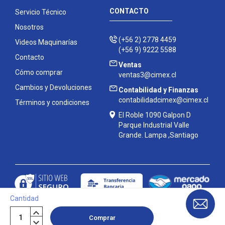
CONTACTO
Servicio Técnico
Nosotros
(+56 2) 2778 4459
Videos Maquinarías
(+56 9) 9222 5588
Contacto
Ventas
Cómo comprar
ventas3@cimex.cl
Cambios y Devoluciones
Contabilidad y Finanzas
contabilidadcimex@cimex.cl
Términos y condiciones
El Roble 1090 Galpon D
Parque Industrial Valle
Grande. Lampa ,Santiago
Cantidad
Contáctanos
Comprar
Copyright
©
Cimex 2026
|
Mapa del sitio
| Powered by
Enexum