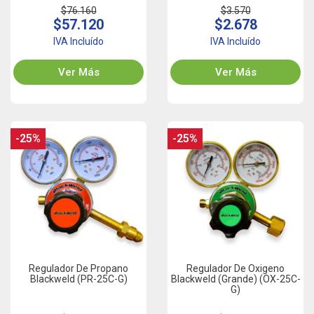
$76.160
$3.570
$57.120
$2.678
IVA Incluído
IVA Incluído
Ver Más
Ver Más
-25%
-25%
Regulador De Propano
Regulador De Oxigeno
Blackweld (PR-25C-G)
Blackweld (Grande) (OX-25C-
G)