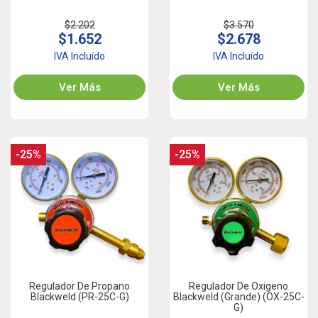
$2.202
$3.570
$1.652
$2.678
IVA Incluído
IVA Incluído
Ver Más
Ver Más
-25%
-25%
Regulador De Propano
Regulador De Oxigeno
Blackweld (PR-25C-G)
Blackweld (Grande) (OX-25C-
G)