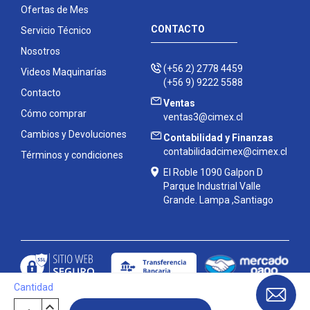
Ofertas de Mes
CONTACTO
Servicio Técnico
Nosotros
(+56 2) 2778 4459
Videos Maquinarías
(+56 9) 9222 5588
Contacto
Ventas
Cómo comprar
ventas3@cimex.cl
Cambios y Devoluciones
Contabilidad y Finanzas
contabilidadcimex@cimex.cl
Términos y condiciones
El Roble 1090 Galpon D
Parque Industrial Valle
Grande. Lampa ,Santiago
Cantidad
Contáctanos