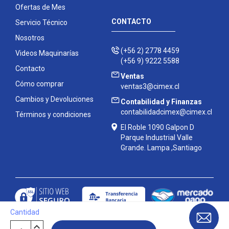
Ofertas de Mes
CONTACTO
Servicio Técnico
Nosotros
(+56 2) 2778 4459
Videos Maquinarías
(+56 9) 9222 5588
Contacto
Ventas
Cómo comprar
ventas3@cimex.cl
Cambios y Devoluciones
Contabilidad y Finanzas
contabilidadcimex@cimex.cl
Términos y condiciones
El Roble 1090 Galpon D
Parque Industrial Valle
Grande. Lampa ,Santiago
Cantidad
Contáctanos