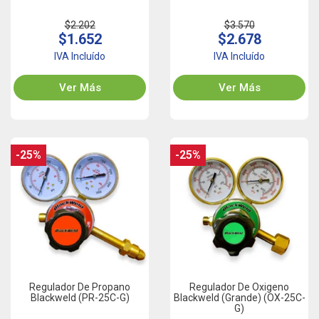
$2.202
$3.570
$1.652
$2.678
IVA Incluído
IVA Incluído
Ver Más
Ver Más
-25%
-25%
Regulador De Propano
Regulador De Oxigeno
Blackweld (PR-25C-G)
Blackweld (Grande) (OX-25C-
G)