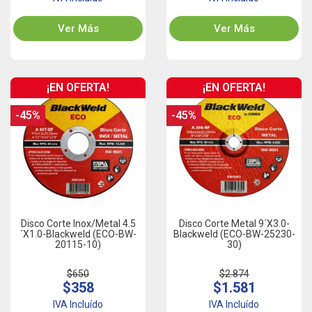
Ver Más
Ver Más
¡EN OFERTA!
¡EN OFERTA!
-45%
-45%
Disco Corte Inox/Metal 4.5
Disco Corte Metal 9´x3.0-
´x1.0-Blackweld (ECO-BW-
Blackweld (ECO-BW-25230-
20115-10)
30)
$650
$2.874
$358
$1.581
IVA Incluído
IVA Incluído