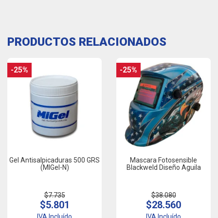
PRODUCTOS RELACIONADOS
-25%
-25%
Gel Antisalpicaduras 500 GRS
Mascara Fotosensible
(MIGel-N)
Blackweld Diseño Aguila
$7.735
$38.080
$5.801
$28.560
IVA Incluído
IVA Incluído