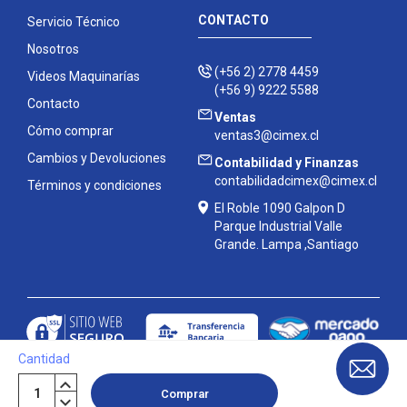
CONTACTO
Servicio Técnico
Nosotros
(+56 2) 2778 4459
Videos Maquinarías
(+56 9) 9222 5588
Contacto
Ventas
Cómo comprar
ventas3@cimex.cl
Cambios y Devoluciones
Contabilidad y Finanzas
contabilidadcimex@cimex.cl
Términos y condiciones
El Roble 1090 Galpon D
Parque Industrial Valle
Grande. Lampa ,Santiago
Cantidad
Contáctanos
Comprar
Copyright
©
Cimex 2026
|
Mapa del sitio
| Powered by
Enexum