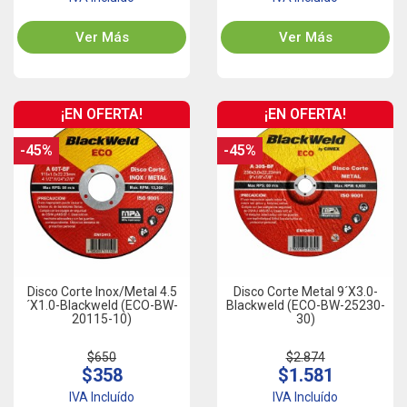
Ver Más
Ver Más
¡EN OFERTA!
¡EN OFERTA!
-45%
-45%
Disco Corte Inox/Metal 4.5
Disco Corte Metal 9´x3.0-
´x1.0-Blackweld (ECO-BW-
Blackweld (ECO-BW-25230-
20115-10)
30)
$650
$2.874
$358
$1.581
IVA Incluído
IVA Incluído