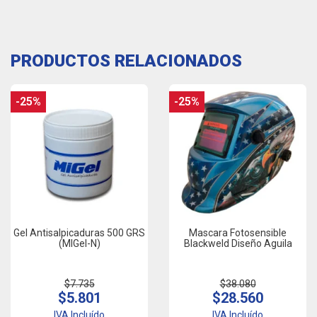
PRODUCTOS RELACIONADOS
-25%
-25%
Gel Antisalpicaduras 500 GRS
Mascara Fotosensible
(MIGel-N)
Blackweld Diseño Aguila
$7.735
$38.080
$5.801
$28.560
IVA Incluído
IVA Incluído