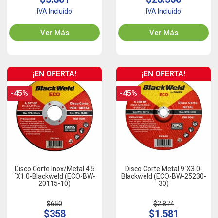
IVA Incluído
IVA Incluído
Ver Más
Ver Más
¡EN OFERTA!
¡EN OFERTA!
-45%
-45%
Disco Corte Inox/Metal 4.5
Disco Corte Metal 9´x3.0-
´x1.0-Blackweld (ECO-BW-
Blackweld (ECO-BW-25230-
20115-10)
30)
$650
$2.874
$358
$1.581