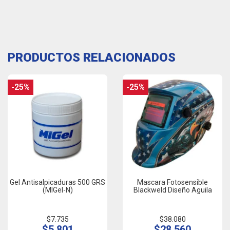
PRODUCTOS RELACIONADOS
-25%
-25%
Gel Antisalpicaduras 500 GRS
Mascara Fotosensible
(MIGel-N)
Blackweld Diseño Aguila
$7.735
$38.080
$5.801
$28.560