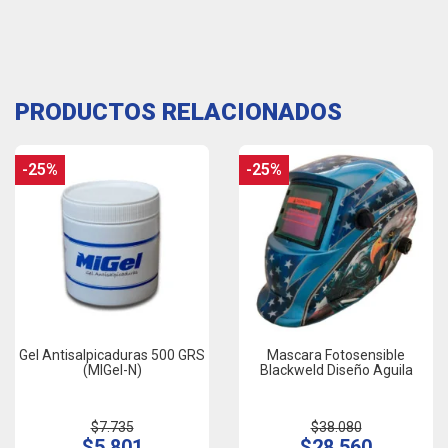
PRODUCTOS RELACIONADOS
-25%
-25%
Gel Antisalpicaduras 500 GRS
Mascara Fotosensible
(MIGel-N)
Blackweld Diseño Aguila
$7.735
$38.080
$5.801
$28.560