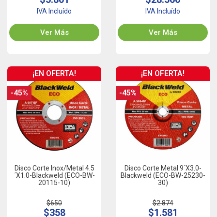
IVA Incluído
IVA Incluído
Ver Más
Ver Más
¡EN OFERTA!
¡EN OFERTA!
-45%
-45%
Disco Corte Inox/Metal 4.5
Disco Corte Metal 9´x3.0-
´x1.0-Blackweld (ECO-BW-
Blackweld (ECO-BW-25230-
20115-10)
30)
$650
$2.874
$358
$1.581