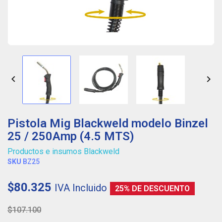


Pistola Mig Blackweld modelo Binzel
25 / 250Amp (4.5 MTS)
Productos e insumos Blackweld
SKU
BZ25
$80.325
IVA Incluido
25% DE DESCUENTO
$107.100