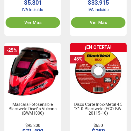
$5.801
$33.915
IVA Incluído
IVA Incluído
Ver Más
Ver Más
¡EN OFERTA!
-25%
-45%
Mascara Fotosensible
Disco Corte Inox/Metal 4.5
Blackweld Diseño Vulcano
´x1.0-Blackweld (ECO-BW-
(BWM1000)
20115-10)
$95.200
$650