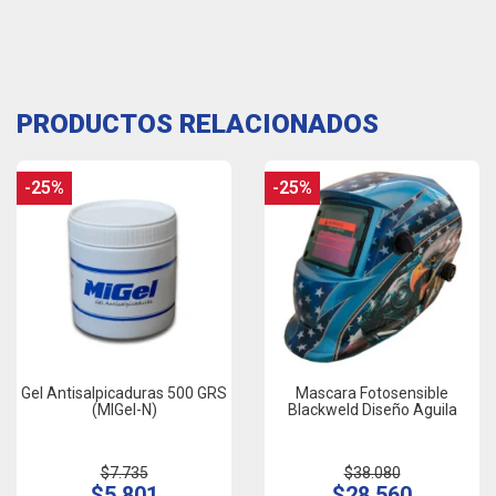
PRODUCTOS RELACIONADOS
-25%
-25%
Gel Antisalpicaduras 500 GRS
Mascara Fotosensible
(MIGel-N)
Blackweld Diseño Aguila
$7.735
$38.080
$5.801
$28.560