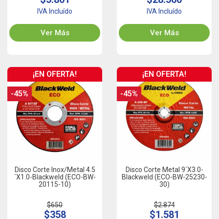
IVA Incluído
IVA Incluído
Ver Más
Ver Más
¡EN OFERTA!
¡EN OFERTA!
-45%
-45%
Disco Corte Inox/Metal 4.5
Disco Corte Metal 9´x3.0-
´x1.0-Blackweld (ECO-BW-
Blackweld (ECO-BW-25230-
20115-10)
30)
$650
$2.874
$358
$1.581