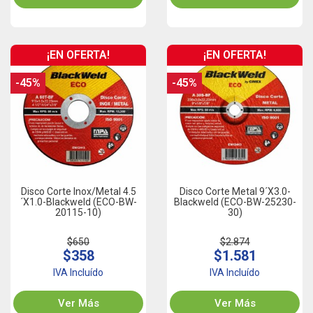
¡EN OFERTA!
¡EN OFERTA!
-45%
-45%
Disco Corte Inox/Metal 4.5
Disco Corte Metal 9´x3.0-
´x1.0-Blackweld (ECO-BW-
Blackweld (ECO-BW-25230-
20115-10)
30)
$650
$2.874
$358
$1.581
IVA Incluído
IVA Incluído
Ver Más
Ver Más