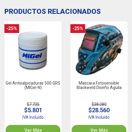
PRODUCTOS RELACIONADOS
-25%
-25%
Gel Antisalpicaduras 500 GRS
Mascara Fotosensible
(MIGel-N)
Blackweld Diseño Aguila
$7.735
$38.080
$5.801
$28.560
IVA Incluído
IVA Incluído
Ver Más
Ver Más