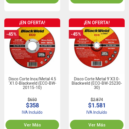
¡EN OFERTA!
¡EN OFERTA!
-45%
-45%
Disco Corte Inox/Metal 4.5
Disco Corte Metal 9´x3.0-
´x1.0-Blackweld (ECO-BW-
Blackweld (ECO-BW-25230-
20115-10)
30)
$650
$2.874
$358
$1.581
IVA Incluído
IVA Incluído
Ver Más
Ver Más