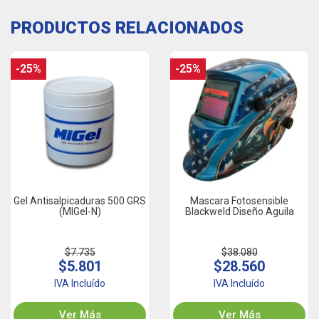
PRODUCTOS RELACIONADOS
-25%
-25%
Gel Antisalpicaduras 500 GRS
Mascara Fotosensible
(MIGel-N)
Blackweld Diseño Aguila
$7.735
$38.080
$5.801
$28.560
IVA Incluído
IVA Incluído
Ver Más
Ver Más