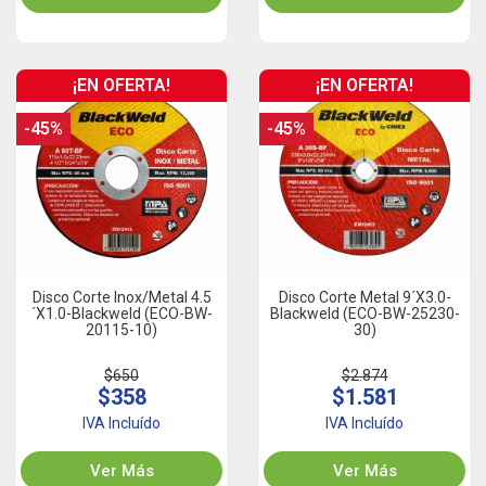
¡EN OFERTA!
¡EN OFERTA!
-45%
-45%
Disco Corte Inox/Metal 4.5
Disco Corte Metal 9´x3.0-
´x1.0-Blackweld (ECO-BW-
Blackweld (ECO-BW-25230-
20115-10)
30)
$650
$2.874
$358
$1.581
IVA Incluído
IVA Incluído
Ver Más
Ver Más