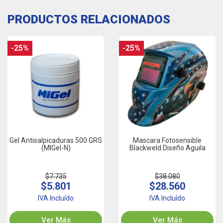
PRODUCTOS RELACIONADOS
-25%
-25%
Gel Antisalpicaduras 500 GRS
Mascara Fotosensible
(MIGel-N)
Blackweld Diseño Aguila
$7.735
$38.080
$5.801
$28.560
IVA Incluído
IVA Incluído
Ver Más
Ver Más