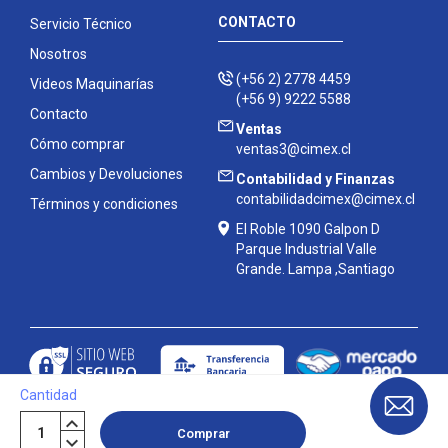
CONTACTO
Servicio Técnico
Nosotros
(+56 2) 2778 4459
Videos Maquinarías
(+56 9) 9222 5588
Contacto
Ventas
Cómo comprar
ventas3@cimex.cl
Cambios y Devoluciones
Contabilidad y Finanzas
contabilidadcimex@cimex.cl
Términos y condiciones
El Roble 1090 Galpon D
Parque Industrial Valle
Grande. Lampa ,Santiago
Cantidad
Contáctanos
Comprar
Copyright
©
Cimex 2026
|
Mapa del sitio
| Powered by
Enexum