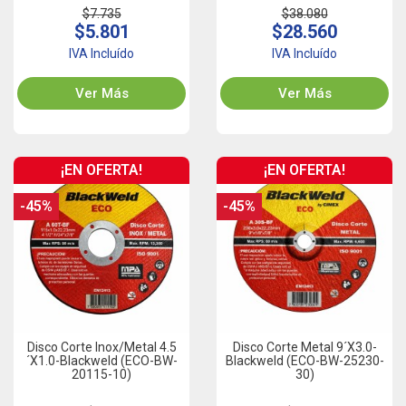
$7.735
$38.080
$5.801
$28.560
IVA Incluído
IVA Incluído
Ver Más
Ver Más
¡EN OFERTA!
¡EN OFERTA!
-45%
-45%
Disco Corte Inox/Metal 4.5
Disco Corte Metal 9´x3.0-
´x1.0-Blackweld (ECO-BW-
Blackweld (ECO-BW-25230-
20115-10)
30)