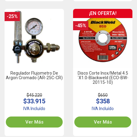
¡EN OFERTA!
-25%
-45%
Regulador Flujometro De
Disco Corte Inox/Metal 4.5
Argon Cromado (AR-25C-CR)
´x1.0-Blackweld (ECO-BW-
20115-10)
$45.220
$650
$33.915
$358
IVA Incluído
IVA Incluído
Ver Más
Ver Más