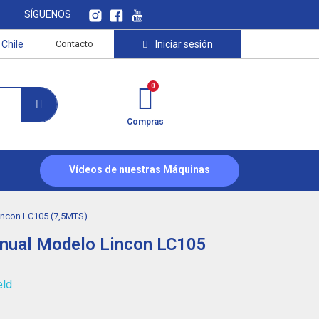
SÍGUENOS
Chile
Contacto
Iniciar sesión
Compras
Vídeos de nuestras Máquinas
incon LC105 (7,5MTS)
nual Modelo Lincon LC105
eld