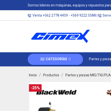
Somos lideres en máquinas, equipos y repuestos para
Venta
+562 2778 4459
-
+569 9222 5588
|
Servi
CATEGORÍAS
Partes y piez
Inicio
Productos
Partes y piezas MIG/TIG/P
-25%