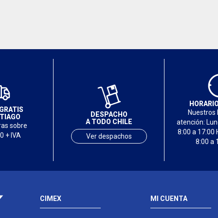
HORARIO
GRATIS
Nuestros 
DESPACHO
TIAGO
A TODO CHILE
atención: Lu
as sobre
8:00 a 17:00 
0 + IVA
Ver despachos
8:00 a 
CIMEX
MI CUENTA