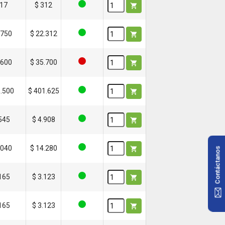
417
$ 312

.750
$ 22.312

.600
$ 35.700

5.500
$ 401.625

.545
$ 4.908

.040
$ 14.280

Contáctanos
.165
$ 3.123

.165
$ 3.123
