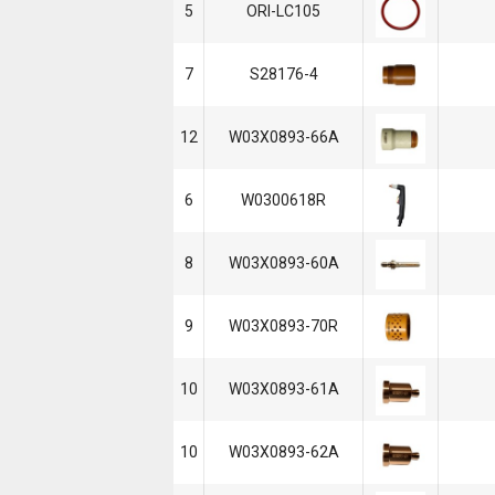
5
ORI-LC105
7
S28176-4
12
W03X0893-66A
6
W0300618R
8
W03X0893-60A
9
W03X0893-70R
10
W03X0893-61A
10
W03X0893-62A