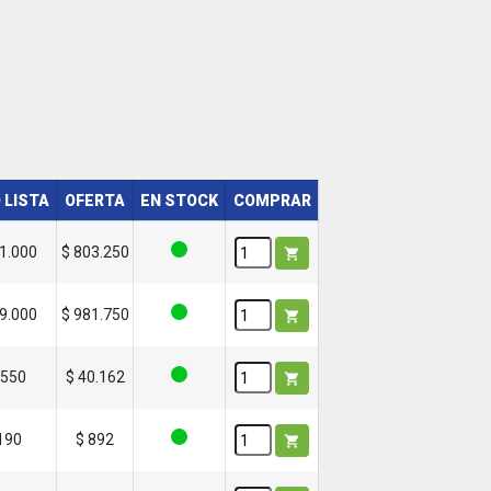
 LISTA
OFERTA
EN STOCK
COMPRAR
71.000
$ 803.250

09.000
$ 981.750

.550
$ 40.162

.190
$ 892
