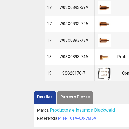
17
W03X0893-59A
17
W03X0893-72A
17
W03X0893-73A
18
W03X0893-74A
Protec
19
9SS28176-7
Con
Detalles
Partes y Piezas
Productos e insumos Blackweld
Marca
Referencia
PTH-101A-CX-7M5A