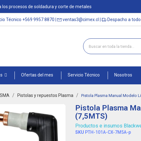
 los procesos de soldadura y corte de metales
cio Técnico
+569 9957 8870
|
ventas3@cimex.cl
|
Despacho a todo 
as
Ofertas del mes
Servicio Técnico
Nosotros
LASMA
Pistolas y repuestos Plasma
Pistola Plasma Manual Modelo L
Pistola Plasma Ma
(7,5MTS)
Productos e insumos Blackw
SKU
PTH-101A-CX-7M5A-p