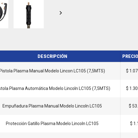

DESCRIPCIÓN
PRECIO
Pistola Plasma Manual Modelo Lincon LC105 (7,5MTS)
$ 1.0
stola Plasma Automática Modelo Lincoln LC105 (7,5MTS)
$ 1.3
Empuñadura Plasma Manual Modelo Lincoln LC105
$ 53
Protección Gatillo Plasma Modelo Lincoln LC105
$ 1