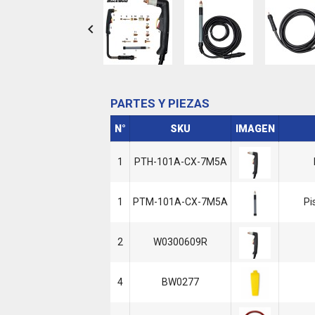

PARTES Y PIEZAS
N°
SKU
IMAGEN
1
PTH-101A-CX-7M5A
1
PTM-101A-CX-7M5A
Pi
2
W0300609R
4
BW0277