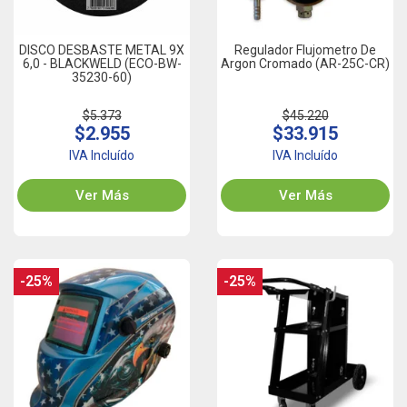
DISCO DESBASTE METAL 9X
Regulador Flujometro De
6,0 - BLACKWELD (ECO-BW-
Argon Cromado (AR-25C-CR)
35230-60)
$5.373
$45.220
$2.955
$33.915
IVA Incluído
IVA Incluído
Ver Más
Ver Más
-25%
-25%