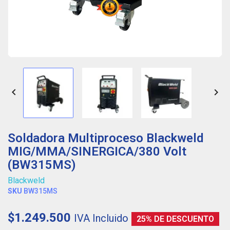


Soldadora Multiproceso Blackweld
MIG/MMA/SINERGICA/380 Volt
(BW315MS)
Blackweld
SKU
BW315MS
$1.249.500
IVA Incluido
25% DE DESCUENTO