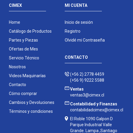
CIMEX
MI CUENTA
Home
Inicio de sesión
Catálogo de Productos
Registro
Partes y Piezas
Olvidé mi Contraseña
Ofertas de Mes
CONTACTO
Servicio Técnico
Nosotros
(+56 2) 2778 4459
Videos Maquinarías
(+56 9) 9222 5588
Contacto
Ventas
Cómo comprar
ventas3@cimex.cl
Cambios y Devoluciones
Contabilidad y Finanzas
contabilidadcimex@cimex.cl
Términos y condiciones
El Roble 1090 Galpon D
Parque Industrial Valle
Grande. Lampa ,Santiago