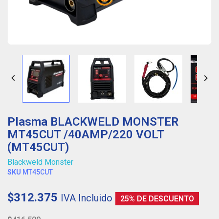


Plasma BLACKWELD MONSTER
MT45CUT /40AMP/220 VOLT
(MT45CUT)
Blackweld Monster
SKU
MT45CUT
$312.375
IVA Incluido
25% DE DESCUENTO